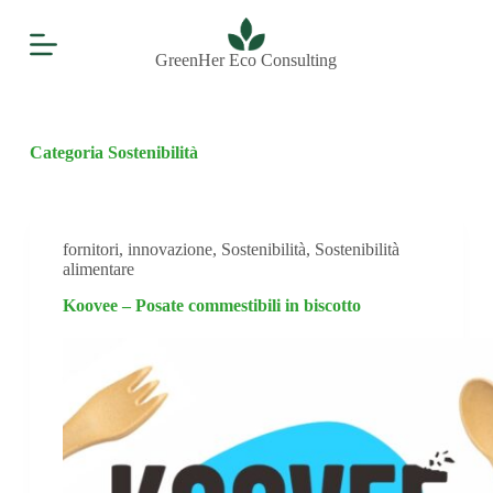
S
a
l
GreenHer Eco Consulting
t
a
a
l
Categoria
Sostenibilità
c
o
n
t
e
fornitori
,
innovazione
,
Sostenibilità
,
Sostenibilità
n
alimentare
u
t
Koovee – Posate commestibili in biscotto
o