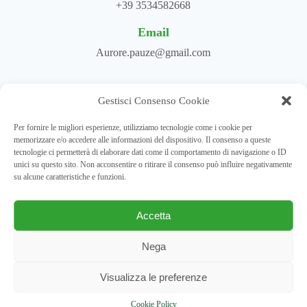
+39 3534582668
Email
Aurore.pauze@gmail.com
Gestisci Consenso Cookie
Per fornire le migliori esperienze, utilizziamo tecnologie come i cookie per
memorizzare e/o accedere alle informazioni del dispositivo. Il consenso a queste
tecnologie ci permetterà di elaborare dati come il comportamento di navigazione o ID
unici su questo sito. Non acconsentire o ritirare il consenso può influire negativamente
su alcune caratteristiche e funzioni.
Accetta
Nega
Visualizza le preferenze
GreenHer Eco Consulting | P.IVA 02928990999 | 16043
Cookie Policy