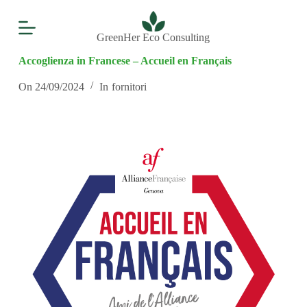
S
a
l
GreenHer Eco Consulting
t
Accoglienza in Francese – Accueil en Français
a
a
l
On
24/09/2024
In
fornitori
c
o
n
t
e
n
u
t
o